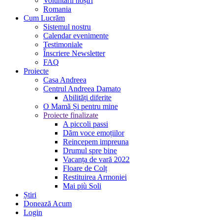
Voluntarii noștri
Romania
Cum Lucrăm
Sistemul nostru
Calendar evenimente
Testimoniale
Înscriere Newsletter
FAQ
Proiecte
Casa Andreea
Centrul Andreea Damato
Abilități diferite
O Mamă Și pentru mine
Proiecte finalizate
A piccoli passi
Dăm voce emoțiilor
Reincepem impreuna
Drumul spre bine
Vacanța de vară 2022
Floare de Colț
Restituirea Armoniei
Mai più Soli
Știri
Donează Acum
Login