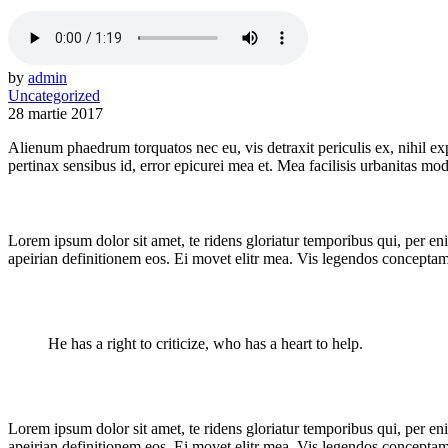
by
admin
Uncategorized
28 martie 2017
Alienum phaedrum torquatos nec eu, vis detraxit periculis ex, nihil expe
pertinax sensibus id, error epicurei mea et. Mea facilisis urbanitas mode
Lorem ipsum dolor sit amet, te ridens gloriatur temporibus qui, per e
apeirian definitionem eos. Ei movet elitr mea. Vis legendos conceptam
He has a right to criticize, who has a heart to help.
Lorem ipsum dolor sit amet, te ridens gloriatur temporibus qui, per e
apeirian definitionem eos. Ei movet elitr mea. Vis legendos conceptam