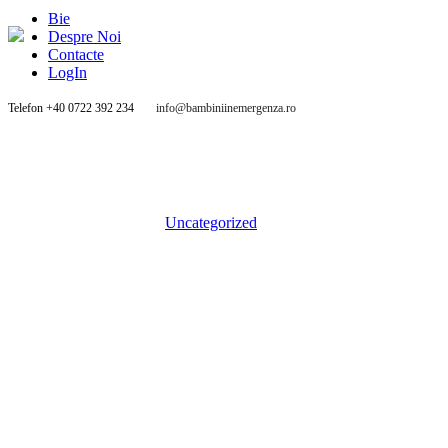
Bie
Despre Noi
Contacte
LogIn
Telefon +40 0722 392 234
info@bambiniinemergenza.ro
Find a Project
Bambini in Emergenza
/
Uncategorized
/
Find a Project