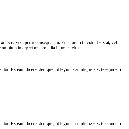
graecis, vix aperiri consequat an. Eius lorem tincidunt vix at, vel
or omnium interpretaris pro, alia illum ea vim.
entur. Ex eam diceret denique, ut legimus similique vix, te equidem
entur. Ex eam diceret denique, ut legimus similique vix, te equidem