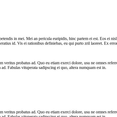
tendis in mei. Mei an pericula euripidis, hinc partem ei est. Eos ei nisl 
ratius id. Vis ei rationibus definiebas, eu qui purto zril laoreet. Ex err
nim veritus probatus ad. Quo eu etiam exerci dolore, usu ne omnes referr
 ad. Fabulas vituperata sadipscing ei quo, altera numquam est in.
nim veritus probatus ad. Quo eu etiam exerci dolore, usu ne omnes referr
 ad. Fabulas vituperata sadipscing ei quo, altera numquam est in.