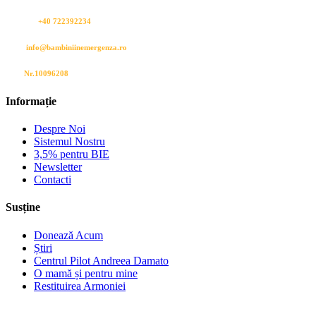
Sună-ne:
+40 722392234
Mail:
info@bambiniinemergenza.ro
CIF:
Nr.10096208
Informație
Despre Noi
Sistemul Nostru
3,5% pentru BIE
Newsletter
Contacti
Susține
Donează Acum
Știri
Centrul Pilot Andreea Damato
O mamă și pentru mine
Restituirea Armoniei