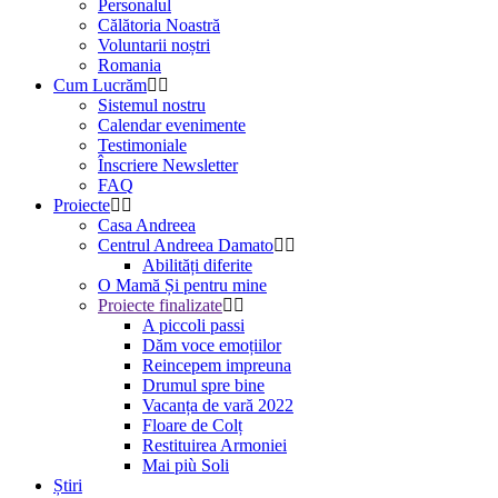
Personalul
Călătoria Noastră
Voluntarii noștri
Romania
Cum Lucrăm
Sistemul nostru
Calendar evenimente
Testimoniale
Înscriere Newsletter
FAQ
Proiecte
Casa Andreea
Centrul Andreea Damato
Abilități diferite
O Mamă Și pentru mine
Proiecte finalizate
A piccoli passi
Dăm voce emoțiilor
Reincepem impreuna
Drumul spre bine
Vacanța de vară 2022
Floare de Colț
Restituirea Armoniei
Mai più Soli
Știri