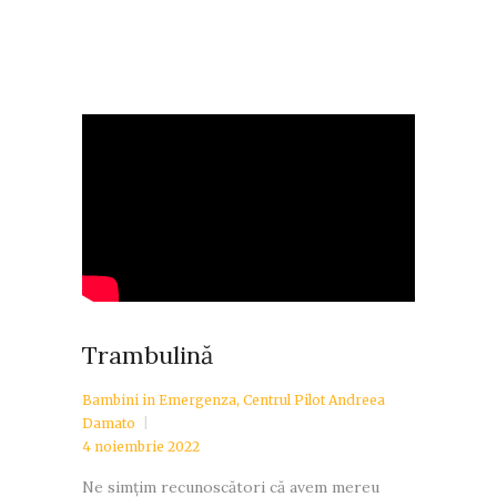
O zi pe cinste începe cu o muncă de echipă
în bucătărie....
Trambulină
Bambini in Emergenza
,
Centrul Pilot Andreea
Damato
4 noiembrie 2022
Ne simțim recunoscători că avem mereu