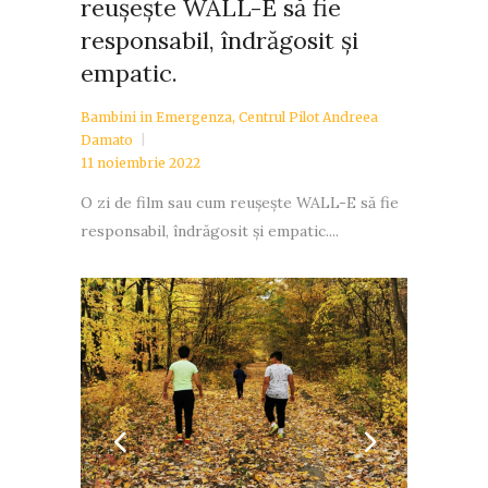
responsabil, îndrăgosit și
empatic.
Bambini in Emergenza
,
Centrul Pilot Andreea
Damato
11 noiembrie 2022
O zi de film sau cum reușește WALL-E să fie
responsabil, îndrăgosit și empatic....