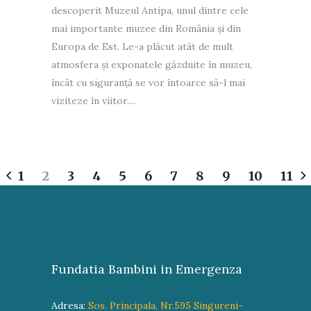
descoperit Muzeul Antipa, unul dintre cele
mai importante muzee din România și din
Europa de Est. Le-a plăcut atât de mult
atmosfera și exponatele găzduite în muzeu,
încât cu siguranță se vor întoarce să-l mai
viziteze în viitor....
1
2
3
4
5
6
7
8
9
10
11
Fundatia Bambini in Emergenza
Adresa:
Sos. Principala, Nr.595 Singureni-