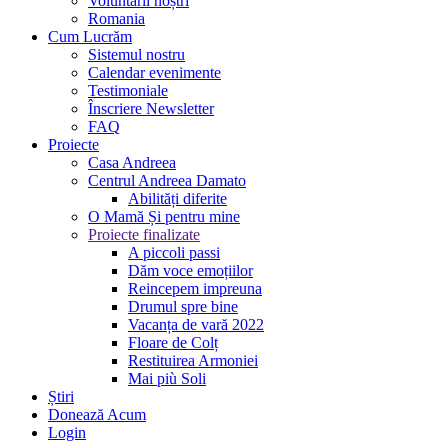
Voluntarii noștri
Romania
Cum Lucrăm
Sistemul nostru
Calendar evenimente
Testimoniale
Înscriere Newsletter
FAQ
Proiecte
Casa Andreea
Centrul Andreea Damato
Abilități diferite
O Mamă Și pentru mine
Proiecte finalizate
A piccoli passi
Dăm voce emoțiilor
Reincepem impreuna
Drumul spre bine
Vacanța de vară 2022
Floare de Colț
Restituirea Armoniei
Mai più Soli
Știri
Donează Acum
Login