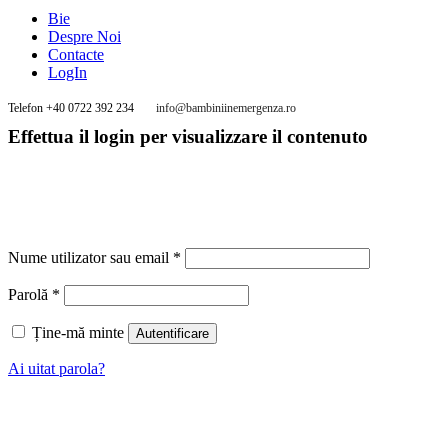
Bie
Despre Noi
Contacte
LogIn
Telefon +40 0722 392 234
info@bambiniinemergenza.ro
Effettua il login per visualizzare il contenuto
Nume utilizator sau email
*
Parolă
*
Ține-mă minte
Autentificare
Ai uitat parola?