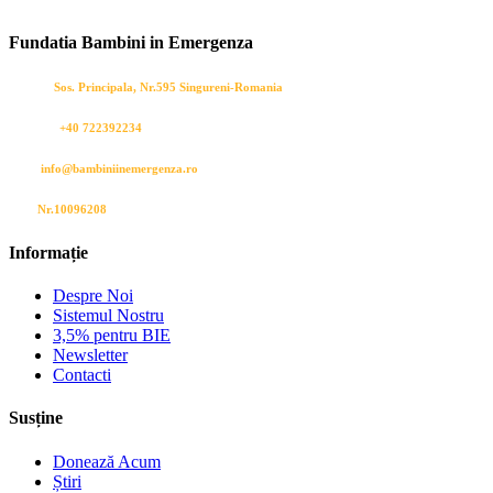
Fundatia Bambini in Emergenza
Adresa:
Sos. Principala, Nr.595 Singureni-Romania
Sună-ne:
+40 722392234
Mail:
info@bambiniinemergenza.ro
CIF:
Nr.10096208
Informație
Despre Noi
Sistemul Nostru
3,5% pentru BIE
Newsletter
Contacti
Susține
Donează Acum
Știri